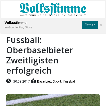
Abonnieren
Anmelden
Volksstimme
×
Öffnen
Im Google Play Store
Fussball:
Oberbaselbieter
Immobilien
Zweitligisten
Veranstaltungen
erfolgreich
Stellen
30.09.2017
Baselbiet
,
Sport
,
Fussball
E-
Paper
App