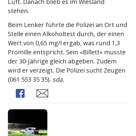
Luft. Danach blieb es im Wiesland
kalender
ks
stehen.
Beim Lenker führte die Polizei an Ort und
Stelle einen Alkoholtest durch, der einen
Wert von 0,65 mg/l ergab, was rund 1,3
en
Promille entspricht. Sein «Billett» musste
der 30-Jährige gleich abgeben. Zudem
wird er verzeigt. Die Polizei sucht Zeugen
(
061 553 35 35).
sda.
Share
Share