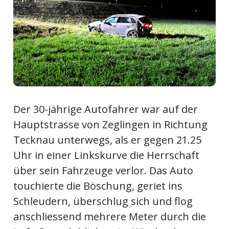
ort
en
Fussball
Der 30-jährige Autofahrer war auf der
irk
Hauptstrasse von Zeglingen in Richtung
shockey
Tecknau unterwegs, als er gegen 21.25
stal
Uhr in einer Linkskurve die Herrschaft
über sein Fahrzeuge verlor. Das Auto
touchierte die Böschung, geriet ins
é
Schleudern, überschlug sich und flog
anschliessend mehrere Meter durch die