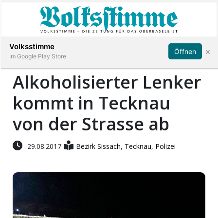
Abonnieren
Anmelden
Volksstimme
×
Öffnen
Im Google Play Store
Alkoholisierter Lenker
kommt in Tecknau
Immobilien
von der Strasse ab
Veranstaltungen
29.08.2017
Bezirk Sissach
,
Tecknau
,
Polizei
Stellen
E-
Paper
App