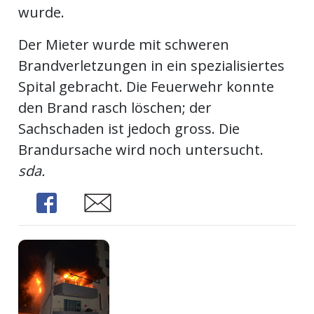
wurde.
kalender
ks
Der Mieter wurde mit schweren
Brandverletzungen in ein spezialisiertes
Spital gebracht. Die Feuerwehr konnte
den Brand rasch löschen; der
en
Sachschaden ist jedoch gross. Die
Brandursache wird noch untersucht.
sda.
Share
Share