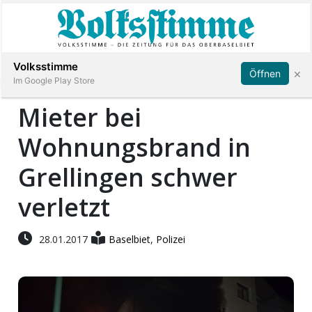
Abonnieren
Anmelden
Volksstimme
×
Öffnen
Im Google Play Store
Mieter bei
Wohnungsbrand in
Immobilien
Grellingen schwer
Veranstaltungen
verletzt
Stellen
28.01.2017
Baselbiet
,
Polizei
E-
Paper
App