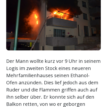
ort
en
Fussball
irk
Der Mann wollte kurz vor 9 Uhr in seinem
shockey
stal
Logis im zweiten Stock eines neueren
Mehrfamilienhauses seinen Ethanol-
Ofen anzünden. Dies lief jedoch aus dem
é
Ruder und die Flammen griffen auch auf
ihn selber über. Er konnte sich auf den
Balkon retten, von wo er geborgen