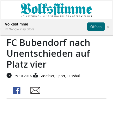
Abonnieren
Anmelden
Volksstimme
×
Öffnen
Im Google Play Store
FC Bubendorf nach
Unentschieden auf
Immobilien
Platz vier
Veranstaltungen
29.10.2016
Baselbiet
,
Sport
,
Fussball
Stellen
Share
Share
E-
Paper
App