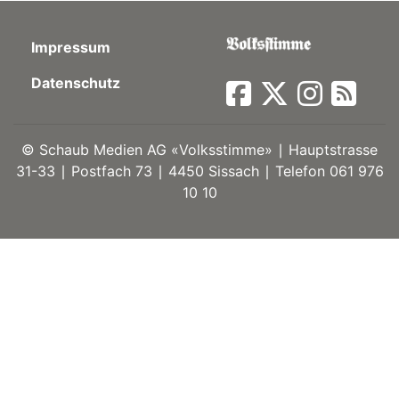
ort
Impressum
Datenschutz
en
Fussball
©
Schaub Medien AG «Volksstimme» ∣ Hauptstrasse
31-33 ∣ Postfach 73 ∣ 4450 Sissach ∣ Telefon 061 976
10 10
irk
shockey
stal
é