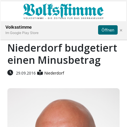
Abonnieren
Anmelden
Volksstimme
×
Öffnen
Im Google Play Store
Niederdorf budgetiert
einen Minusbetrag
Immobilien
Veranstaltungen
29.09.2016
Niederdorf
Stellen
E-
Paper
App