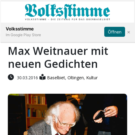
Abonnieren
Anmelden
Volksstimme
×
Öffnen
Im Google Play Store
Max Weitnauer mit
neuen Gedichten
Immobilien
Veranstaltungen
30.03.2016
Baselbiet
,
Oltingen
,
Kultur
Stellen
E-
Paper
App