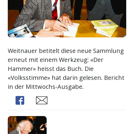
ort
en
Fussball
Weitnauer betitelt diese neue Sammlung
erneut mit einem Werkzeug: «Der
irk
Hammer» heisst das Buch. Die
shockey
«Volksstimme» hat darin gelesen. Bericht
stal
in der Mittwochs-Ausgabe.
Share
Share
é