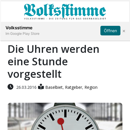
Abonnieren
Anmelden
Volksstimme
×
Öffnen
Im Google Play Store
Die Uhren werden
eine Stunde
Immobilien
vorgestellt
Veranstaltungen
26.03.2016
Baselbiet
,
Ratgeber
,
Region
Stellen
E-
Paper
App