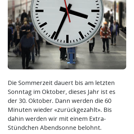
ort
en
Fussball
irk
shockey
Die Sommerzeit dauert bis am letzten
stal
Sonntag im Oktober, dieses Jahr ist es
der 30. Oktober. Dann werden die 60
Minuten wieder «zurückgezahlt». Bis
é
dahin werden wir mit einem Extra-
Stündchen Abendsonne belohnt.