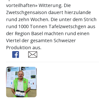
kalender
ks
vorteilhaften» Witterung. Die
Zwetschgensaison dauert hierzulande
rund zehn Wochen. Die unter dem Strich
rund 1000 Tonnen Tafelzwetschgen aus
der Region Basel machten rund einen
en
Viertel der gesamten Schweizer
Produktion aus.
Share
Share