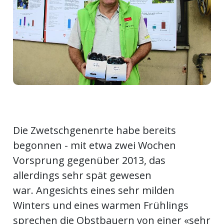
ort
en
Fussball
irk
shockey
Die Zwetschgenenrte habe bereits
stal
begonnen - mit etwa zwei Wochen
Vorsprung gegenüber 2013, das
allerdings sehr spät gewesen
é
war. Angesichts eines sehr milden
Winters und eines warmen Frühlings
sprechen die Obstbauern von einer «sehr