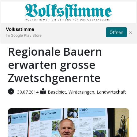
Abonnieren
Anmelden
Volksstimme
×
Öffnen
Im Google Play Store
Regionale Bauern
erwarten grosse
Immobilien
Zwetschgenernte
Veranstaltungen
30.07.2014
Baselbiet
,
Wintersingen
,
Landwirtschaft
Stellen
E-
Paper
App