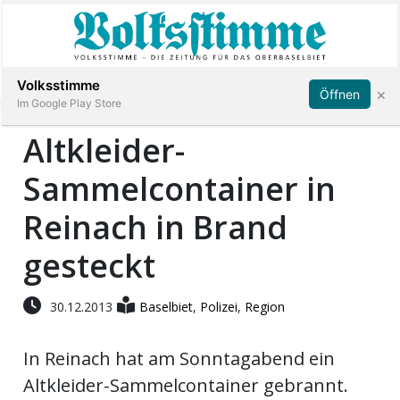
Abonnieren
Anmelden
Volksstimme
×
Öffnen
Im Google Play Store
Altkleider-
Sammelcontainer in
Immobilien
Reinach in Brand
Veranstaltungen
gesteckt
Stellen
30.12.2013
Baselbiet
,
Polizei
,
Region
E-
Paper
In Reinach hat am Sonntagabend ein
Altkleider-Sammelcontainer gebrannt.
App