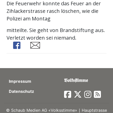
Die Feuerwehr konnte das Feuer an der
ort
Zihlackerstrasse rasch löschen, wie die
Polizei am Montag
en
mitteilte. Sie geht von Brandstiftung aus.
Verletzt worden sei niemand.
Fussball
Share
Share
irk
shockey
stal
Impressum
Datenschutz
é
©
Schaub Medien AG «Volksstimme» ∣ Hauptstrasse