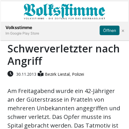
Abonnieren
Anmelden
Volksstimme
×
Öffnen
Im Google Play Store
Schwerverletzter nach
Angriff
Immobilien
Veranstaltungen
30.11.2013
Bezirk Liestal
,
Polizei
Am Freitagabend wurde ein 42-Jähriger
Stellen
an der Güterstrasse in Pratteln von
E-
mehreren Unbekannten angegriffen und
Paper
schwer verletzt. Das Opfer musste ins
Spital gebracht werden. Das Tatmotiv ist
App