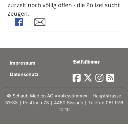
zurzeit noch völlig offen - die Polizei sucht
ort
Zeugen.
Share
Share
en
Fussball
Impressum
irk
shockey
Datenschutz
stal
©
Schaub Medien AG «Volksstimme» ∣ Hauptstrasse
31-33 ∣ Postfach 73 ∣ 4450 Sissach ∣ Telefon 061 976
é
10 10