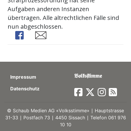
Strafprozessordnung hat seine
Aufgaben anderen Instanzen
ort
übertragen. Alle altrechtlichen Fälle sind
nun abgeschlossen.
en
Share
Share
Fussball
irk
shockey
Impressum
stal
Datenschutz
é
©
Schaub Medien AG «Volksstimme» ∣ Hauptstrasse
31-33 ∣ Postfach 73 ∣ 4450 Sissach ∣ Telefon 061 976
10 10