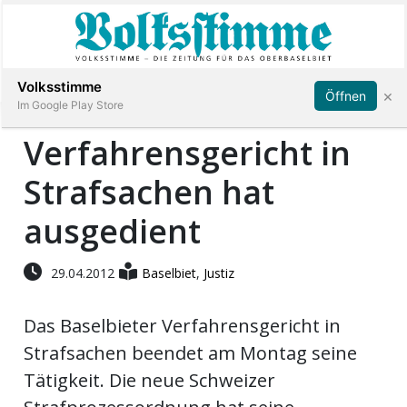
Abonnieren
Anmelden
Volksstimme
×
Öffnen
Im Google Play Store
Verfahrensgericht in
Strafsachen hat
Immobilien
ausgedient
Veranstaltungen
29.04.2012
Baselbiet
,
Justiz
Stellen
Das Baselbieter Verfahrensgericht in
E-
Strafsachen beendet am Montag seine
Paper
Tätigkeit. Die neue Schweizer
App