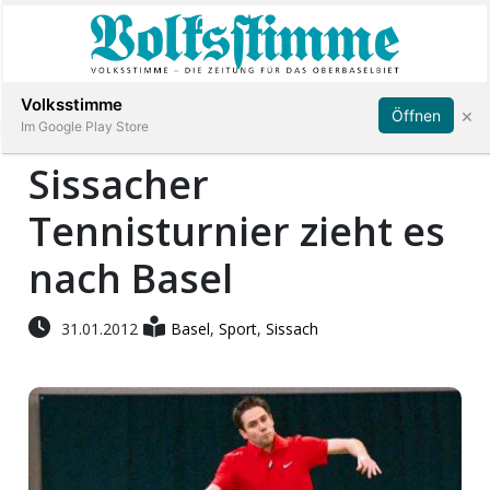
Abonnieren
Anmelden
Volksstimme
×
Öffnen
Im Google Play Store
Sissacher
Tennisturnier zieht es
Immobilien
nach Basel
Veranstaltungen
31.01.2012
Basel
,
Sport
,
Sissach
Stellen
E-
Paper
App