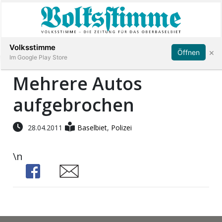
Abonnieren
Anmelden
Volksstimme
×
Öffnen
Im Google Play Store
Mehrere Autos
aufgebrochen
Immobilien
Veranstaltungen
28.04.2011
Baselbiet
,
Polizei
\n
Stellen
Share
Share
E-
Paper
App