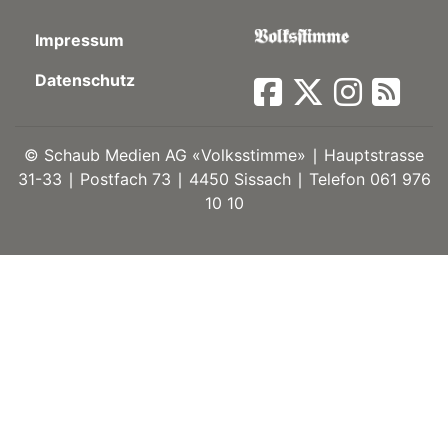
ort
Impressum
Datenschutz
en
Fussball
©
Schaub Medien AG «Volksstimme» ∣ Hauptstrasse
31-33 ∣ Postfach 73 ∣ 4450 Sissach ∣ Telefon 061 976
10 10
irk
shockey
stal
é