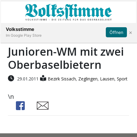
Abonnieren
Anmelden
Volksstimme
×
Öffnen
Im Google Play Store
Junioren-WM mit zwei
Oberbaselbietern
Immobilien
Veranstaltungen
29.01.2011
Bezirk Sissach
,
Zeglingen
,
Lausen
,
Sport
\n
Stellen
Share
Share
E-
Paper
App