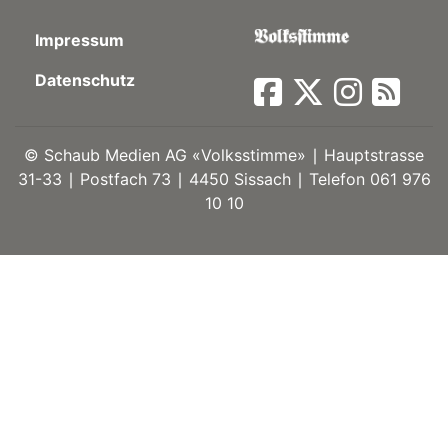
ort
Impressum
Datenschutz
en
Fussball
©
Schaub Medien AG «Volksstimme» ∣ Hauptstrasse
31-33 ∣ Postfach 73 ∣ 4450 Sissach ∣ Telefon 061 976
10 10
irk
shockey
stal
é