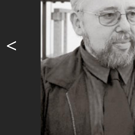
Ein Blick i
sf.
Am 30. A
<
im Restaur
gegründet. N
Versammlung
Möcht
weite
Ja. I
Abon