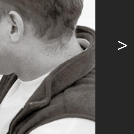
nd Umgebung
>
ammlung
tige