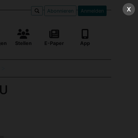
X
Abonnieren
Anmelden
gen
Stellen
E-Paper
App
e
MU