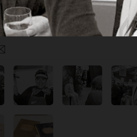
Anmelden
Abo Angebot
 kein Konto?
Registrieren
Sie sich hier
are