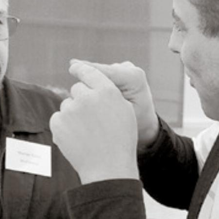
n die Geschichtsbücher des Gewerbevereins
pril 1884 wurde der Gewerbeverein Sissach u
ant Löwen im Rahmen der ersten Generalvers
och heute liegt das 140-jährige Protokoll der
 in ...
en Sie
rlesen?
ch bin
Ja. Ich benö
nent.
ein Abo.