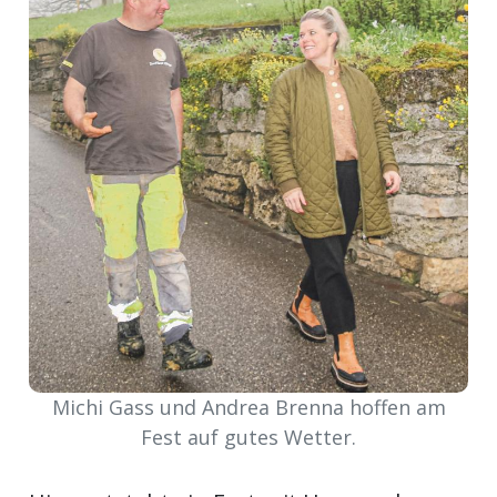
ort
en
Fussball
irk
shockey
stal
Michi Gass und Andrea Brenna hoffen am
é
Fest auf gutes Wetter.