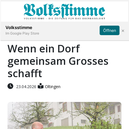
Abonnieren
Anmelden
Volksstimme
×
Öffnen
Im Google Play Store
Wenn ein Dorf
gemeinsam Grosses
Immobilien
schafft
Veranstaltungen
23.04.2026
Oltingen
Stellen
E-
Paper
App