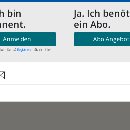
ch bin
Ja. Ich benö
nent.
ein Abo.
Anmelden
Abo Angebot
 kein Konto?
Registrieren
Sie sich hier
are