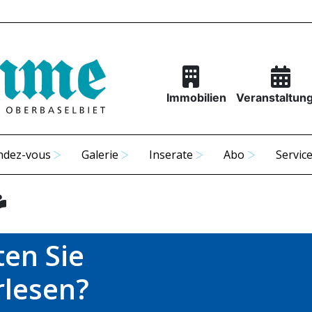
Immobilien
Veranstaltun
ndez-vous
Galerie
Inserate
Abo
Servic
en Sie
rlesen?