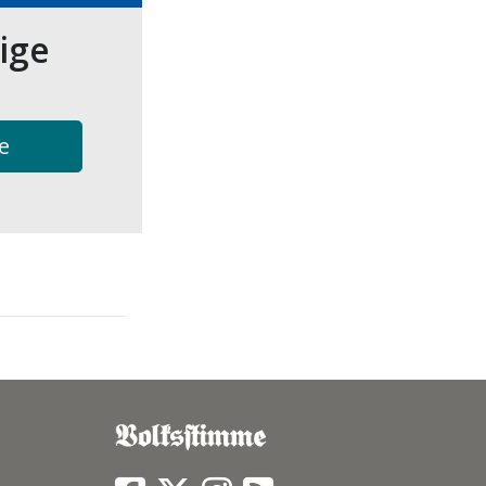
tige
e