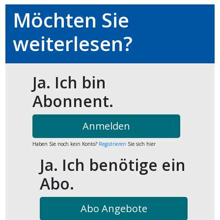
kalender
ks
Möchten Sie
weiterlesen?
Ja. Ich bin
en
Abonnent.
Anmelden
Haben Sie noch kein Konto?
Registrieren
Sie sich hier
Ja. Ich benötige ein
Abo.
Abo Angebote