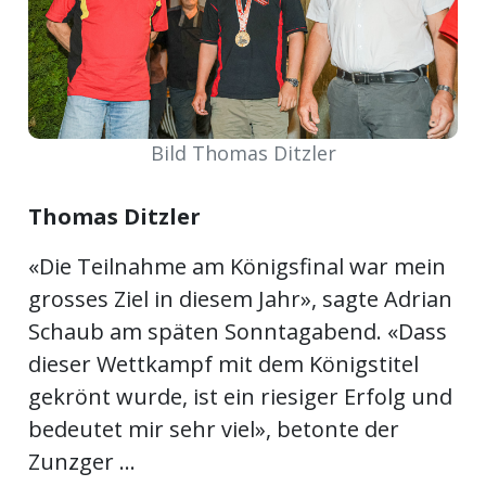
ort
en
Bild Thomas Ditzler
Fussball
Thomas Ditzler
irk
«Die Teilnahme am Königsfinal war mein
shockey
grosses Ziel in diesem Jahr», sagte Adrian
stal
Schaub am späten Sonntagabend. «Dass
dieser Wettkampf mit dem Königstitel
gekrönt wurde, ist ein riesiger Erfolg und
é
bedeutet mir sehr viel», betonte der
Zunzger ...