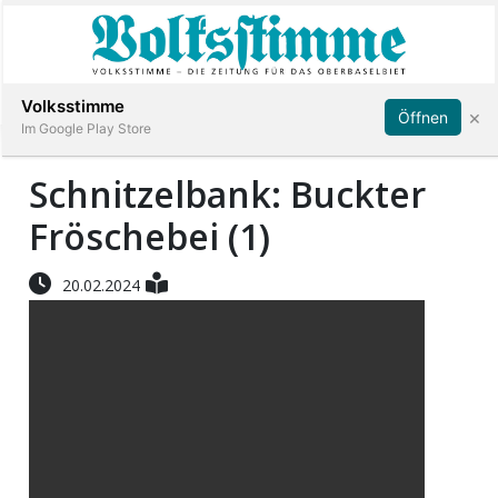
Abonnieren
Anmelden
Volksstimme
×
Öffnen
Im Google Play Store
Schnitzelbank: Buckter
Immobilien
Fröschebei (1)
20.02.2024
Veranstaltungen
Stellen
E-
Paper
App