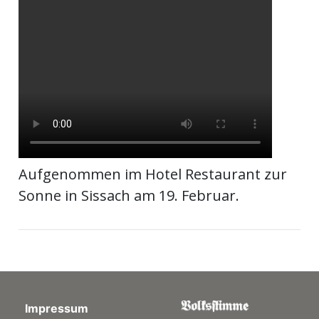
ort
en
Fussball
irk
Aufgenommen im Hotel Restaurant zur
shockey
Sonne in Sissach am 19. Februar.
stal
é
Impressum