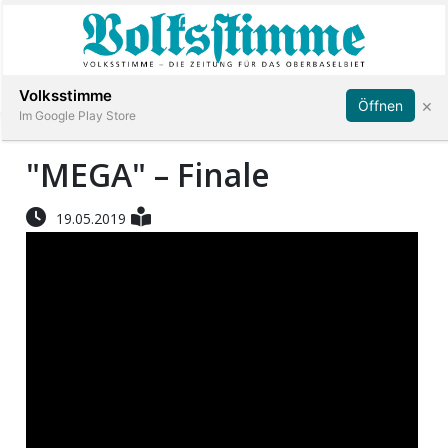
Abonnieren
Anmelden
Volksstimme
×
Öffnen
Im Google Play Store
"MEGA" – Finale
Immobilien
19.05.2019
Veranstaltungen
Stellen
E-
Paper
App