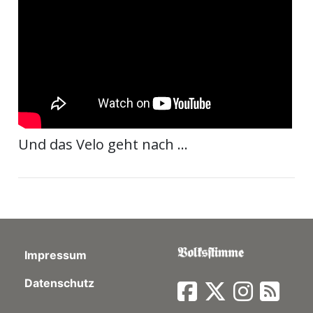
ort
en
Fussball
Und das Velo geht nach ...
irk
shockey
stal
Impressum
é
Datenschutz