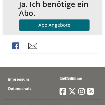
Ja. Ich benötige ein
kalender
ks
Abo.
Abo Angebote
en
Share
Share
Impressum
Datenschutz