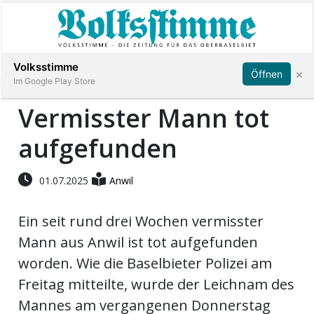
Abonnieren
Anmelden
Volksstimme
×
Öffnen
Im Google Play Store
Vermisster Mann tot
aufgefunden
Immobilien
Veranstaltungen
01.07.2025
Anwil
Ein seit rund drei Wochen vermisster
Stellen
Mann aus Anwil ist tot aufgefunden
E-
worden. Wie die Baselbieter Polizei am
Paper
Freitag mitteilte, wurde der Leichnam des
Mannes am vergangenen Donnerstag
App