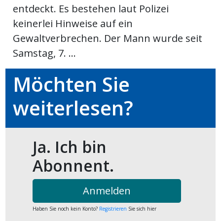
entdeckt. Es bestehen laut Polizei
ort
keinerlei Hinweise auf ein
Gewaltverbrechen. Der Mann wurde seit
en
Samstag, 7. ...
Fussball
Möchten Sie
weiterlesen?
irk
shockey
stal
Ja. Ich bin
Abonnent.
é
Anmelden
Haben Sie noch kein Konto?
Registrieren
Sie sich hier