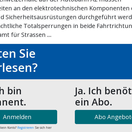
eiten an den elektrotechnischen Komponenten 
nd Sicherheitsausrüstungen durchgeführt werd
ächtliche Totalsperrungen in beide Fahrtrichtu
mt für Strassen ...
en Sie
rlesen?
ch bin
Ja. Ich benö
nent.
ein Abo.
Anmelden
Abo Angebot
 kein Konto?
Registrieren
Sie sich hier