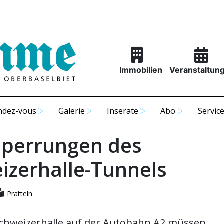
Immobilien
Veranstaltun
ndez-vous
Galerie
Inserate
Abo
Servic
sperrungen des
izerhalle-Tunnels
Pratteln
chweizerhalle auf der Autobahn A2 müssen