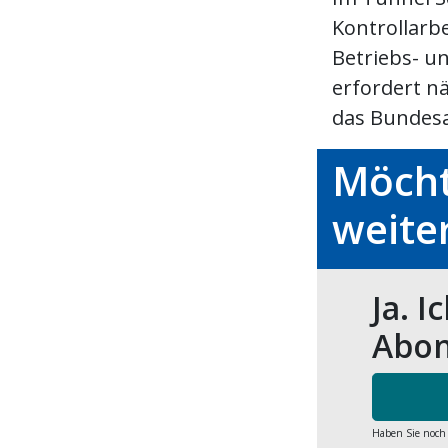
Kontrollarb
Betriebs- u
erfordert n
das Bundesa
Möcht
weite
Ja. I
Abon
Haben Sie noch