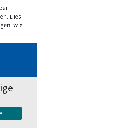
der
en. Dies
ngen, wie
tige
e