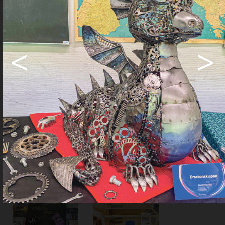
Abonnent.
Anmelden
<
>
Haben Sie noch kein Konto?
Registrieren
Sie sich hier
Ja. Ich benötige ein
Abo.
Abo Angebote
Share
Share