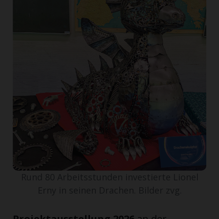
ort
en
Fussball
irk
shockey
stal
Rund 80 Arbeitsstunden investierte Lionel
é
Erny in seinen Drachen. Bilder zvg.
Projektausstellung 2026
an der