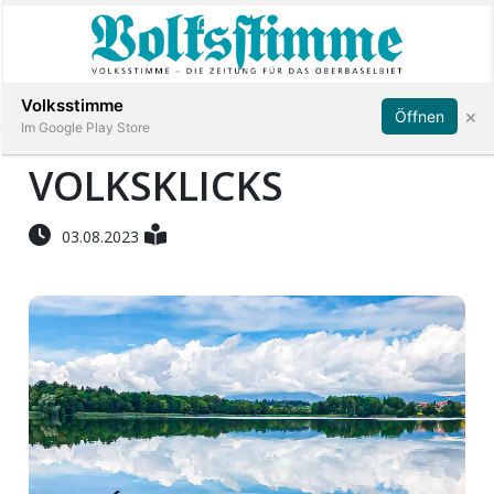
Abonnieren
Anmelden
Volksstimme
×
Öffnen
Im Google Play Store
VOLKSKLICKS
Immobilien
03.08.2023
Veranstaltungen
Stellen
E-
Paper
App