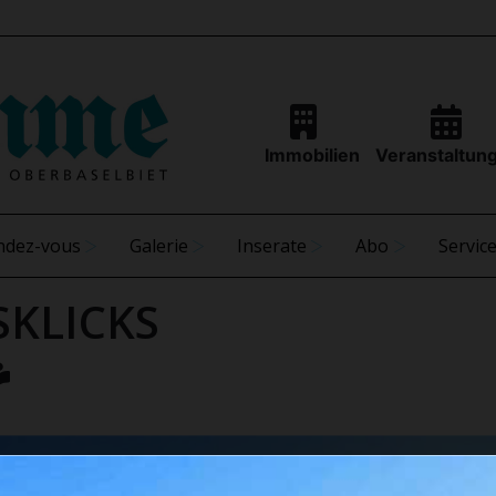
Immobilien
Veranstaltun
ndez-vous
Galerie
Inserate
Abo
Servic
SKLICKS