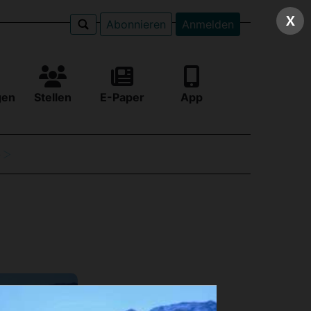
X
Abonnieren
Anmelden
gen
Stellen
E-Paper
App
e