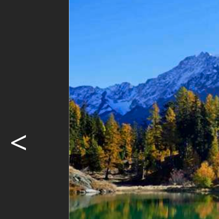
<
Share
Sh