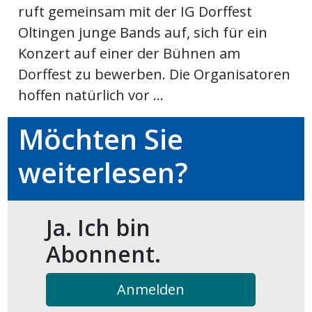
ruft gemeinsam mit der IG Dorffest
ort
Oltingen junge Bands auf, sich für ein
Konzert auf einer der Bühnen am
en
Dorffest zu bewerben. Die Organisatoren
hoffen natürlich vor ...
Fussball
Möchten Sie
irk
weiterlesen?
shockey
stal
Ja. Ich bin
Abonnent.
é
Anmelden