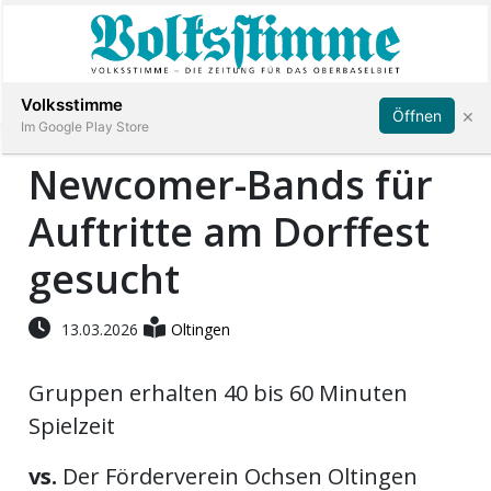
Abonnieren
Anmelden
Volksstimme
×
Öffnen
Im Google Play Store
Newcomer-Bands für
Auftritte am Dorffest
Immobilien
gesucht
Veranstaltungen
13.03.2026
Oltingen
Stellen
Gruppen erhalten 40 bis 60 Minuten
E-
Spielzeit
Paper
vs.
Der Förderverein Ochsen Oltingen
App