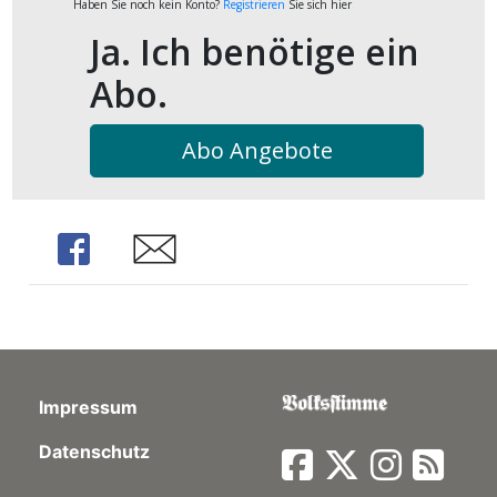
Haben Sie noch kein Konto?
Registrieren
Sie sich hier
kalender
ks
Ja. Ich benötige ein
Abo.
Abo Angebote
en
Share
Share
Impressum
Datenschutz