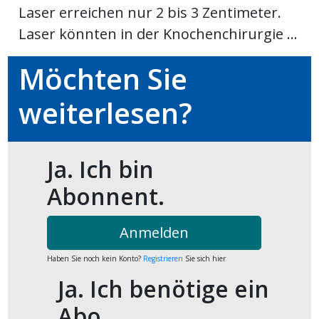
Laser erreichen nur 2 bis 3 Zentimeter.
ort
Laser könnten in der Knochenchirurgie ...
Möchten Sie
en
weiterlesen?
Fussball
irk
Ja. Ich bin
shockey
Abonnent.
stal
Anmelden
é
Haben Sie noch kein Konto?
Registrieren
Sie sich hier
Ja. Ich benötige ein
Abo.