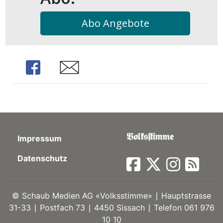
kalender
ks
Abo Angebote
Share
Share
en
Impressum
Datenschutz
©
Schaub Medien AG «Volksstimme» ∣ Hauptstrasse
31-33 ∣ Postfach 73 ∣ 4450 Sissach ∣ Telefon 061 976
10 10