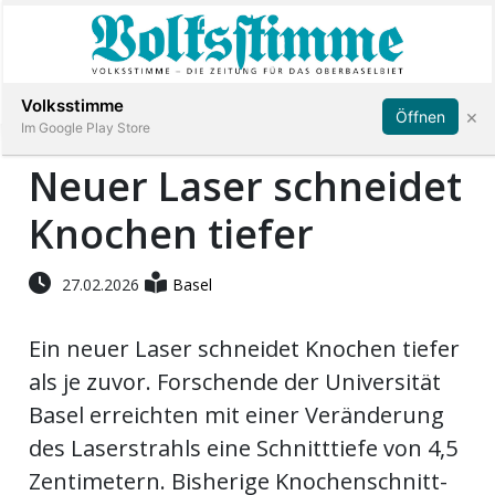
Abonnieren
Anmelden
Volksstimme
×
Öffnen
Im Google Play Store
Neuer Laser schneidet
Knochen tiefer
Immobilien
Veranstaltungen
27.02.2026
Basel
Ein neuer Laser schneidet Knochen tiefer
Stellen
als je zuvor. Forschende der Universität
E-
Basel erreichten mit einer Veränderung
Paper
des Laserstrahls eine Schnitttiefe von 4,5
Zentimetern. Bisherige Knochenschnitt-
App