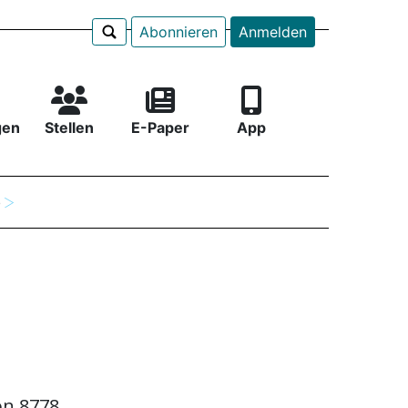
Abonnieren
Anmelden
gen
Stellen
E-Paper
App
e
on 8778