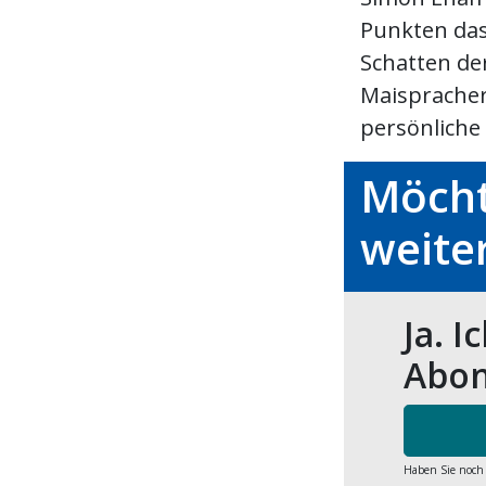
Punkten das
Schatten der
Maispracher
persönliche 
Möcht
weite
Ja. I
Abon
Haben Sie noch