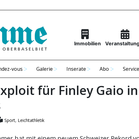
Immobilien
Veranstaltun
ndez-vous
Galerie
Inserate
Abo
Servic
xploit für Finley Gaio in
s
Sport
,
Leichtathletik
mer hat mit einem neuem Schweizer Rekord v