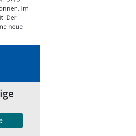
onnen. Im
t: Der
ine neue
tige
e