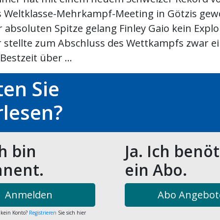
 Weltklasse-Mehrkampf-Meeting in Götzis gew
 absoluten Spitze gelang Finley Gaio kein Exploi
 stellte zum Abschluss des Wettkampfs zwar e
Bestzeit über ...
en Sie
rlesen?
ch bin
Ja. Ich benö
nent.
ein Abo.
Anmelden
Abo Angebot
 kein Konto?
Registrieren
Sie sich hier