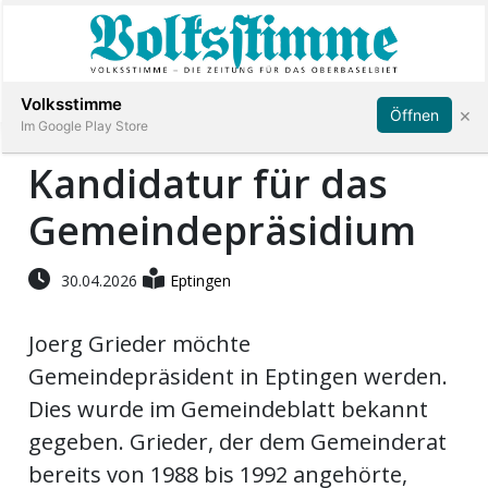
Abonnieren
Anmelden
Volksstimme
×
Öffnen
Im Google Play Store
Kandidatur für das
Gemeindepräsidium
Immobilien
Veranstaltungen
30.04.2026
Eptingen
Joerg Grieder möchte
Stellen
Gemeindepräsident in Eptingen werden.
E-
Dies wurde im Gemeindeblatt bekannt
Paper
gegeben. Grieder, der dem Gemeinderat
bereits von 1988 bis 1992 angehörte,
App