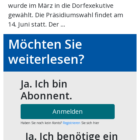
wurde im März in die Dorfexekutive
ort
gewählt. Die Präsidiumswahl findet am
14. Juni statt. Der ...
en
Möchten Sie
Fussball
weiterlesen?
irk
shockey
Ja. Ich bin
stal
Abonnent.
Anmelden
é
Haben Sie noch kein Konto?
Registrieren
Sie sich hier
Ja. Ich benötige ein