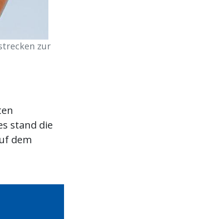
strecken zur
ten
es stand die
auf dem