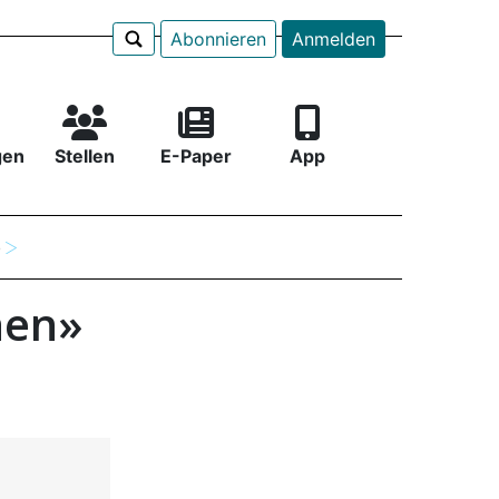
Abonnieren
Anmelden
gen
Stellen
E-Paper
App
e
hen»