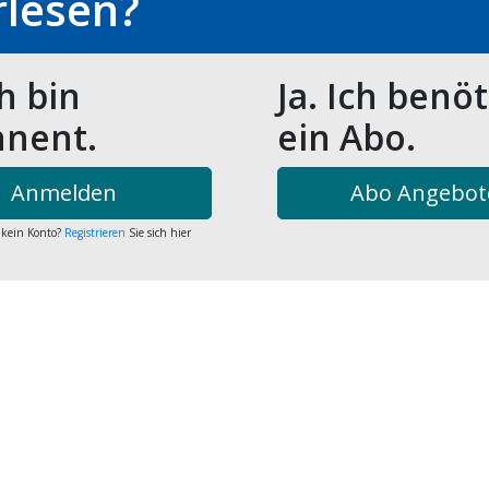
rlesen?
ch bin
Ja. Ich benö
nent.
ein Abo.
Anmelden
Abo Angebot
 kein Konto?
Registrieren
Sie sich hier
are