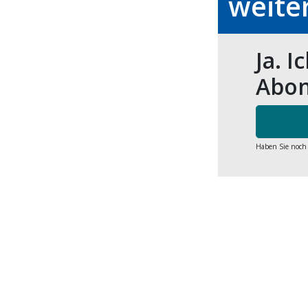
weite
Ja. I
Abon
Haben Sie noch
Share
Sh