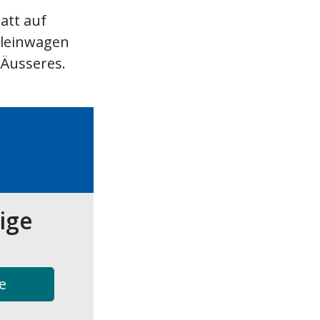
att auf
Kleinwagen
 Äusseres.
tige
e