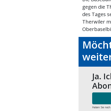
gegen die Th
des Tages se
Therwiler m
Oberbaselbie
Möcht
weite
Ja. I
Abon
Haben Sie noch