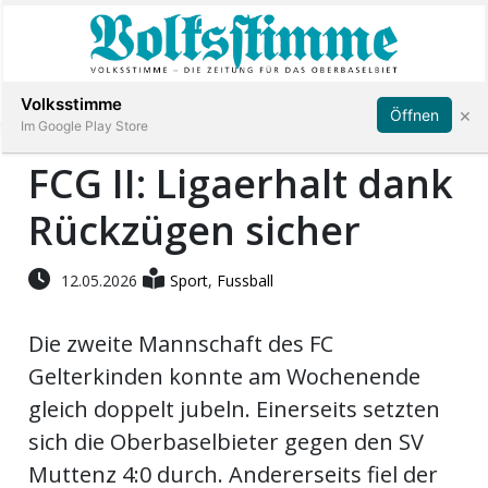
Abonnieren
Anmelden
Volksstimme
×
Öffnen
Im Google Play Store
FCG II: Ligaerhalt dank
Rückzügen sicher
Immobilien
Veranstaltungen
12.05.2026
Sport
,
Fussball
Die zweite Mannschaft des FC
Stellen
Gelterkinden konnte am Wochenende
E-
gleich doppelt jubeln. Einerseits setzten
Paper
sich die Oberbaselbieter gegen den SV
Muttenz 4:0 durch. Andererseits fiel der
App