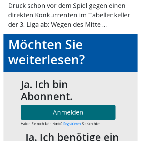
Druck schon vor dem Spiel gegen einen
ort
direkten Konkurrenten im Tabellenkeller
der 3. Liga ab: Wegen des Mitte ...
en
Möchten Sie
Fussball
weiterlesen?
irk
shockey
Ja. Ich bin
stal
Abonnent.
Anmelden
é
Haben Sie noch kein Konto?
Registrieren
Sie sich hier
Ja. Ich benötige ein