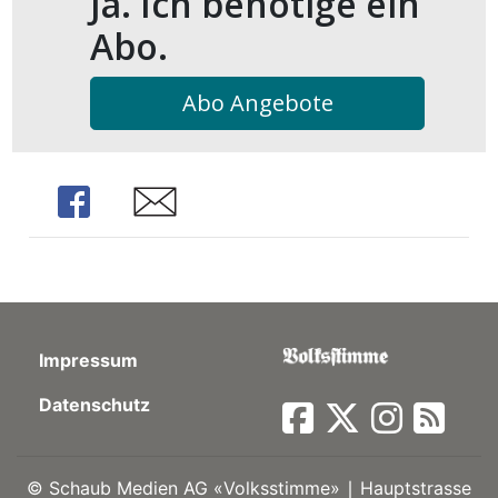
Ja. Ich benötige ein
kalender
ks
Abo.
Abo Angebote
en
Share
Share
Impressum
Datenschutz
©
Schaub Medien AG «Volksstimme» ∣ Hauptstrasse