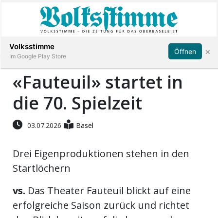
Abonnieren
Anmelden
Volksstimme
×
Öffnen
Im Google Play Store
«Fauteuil» startet in
die 70. Spielzeit
Immobilien
Veranstaltungen
03.07.2026
Basel
Drei Eigenproduktionen stehen in den
Stellen
Startlöchern
E-
vs.
Das Theater Fauteuil blickt auf eine
Paper
erfolgreiche Saison zurück und richtet
App