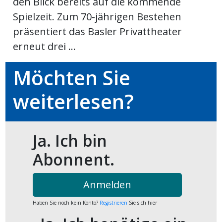
den Blick bereits auf die kommende
Spielzeit. Zum 70-jährigen Bestehen
ort
präsentiert das Basler Privattheater
erneut drei ...
en
Möchten Sie
Fussball
weiterlesen?
irk
shockey
Ja. Ich bin
stal
Abonnent.
é
Anmelden
Haben Sie noch kein Konto?
Registrieren
Sie sich hier