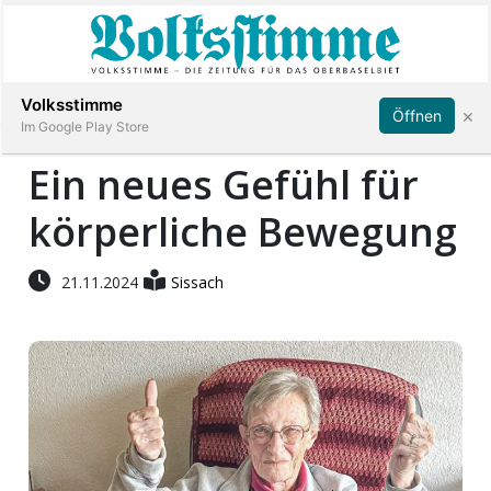
Abonnieren
Anmelden
Volksstimme
×
Öffnen
Im Google Play Store
Ein neues Gefühl für
körperliche Bewegung
Immobilien
Veranstaltungen
21.11.2024
Sissach
Stellen
E-
Paper
App