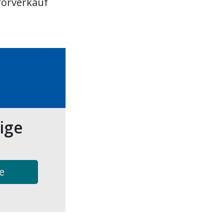
Vorverkauf
tige
e