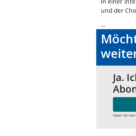
in einer in
und der Cho
...
Möcht
weite
Ja. I
Abon
Haben Sie noch