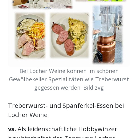
ort
en
Fussball
irk
Bei Locher Weine können im schönen
shockey
Gewölbekeller Spezialitäten wie Treberwurst
stal
gegessen werden. Bild zvg
Treberwurst- und Spanferkel-Essen bei
é
Locher Weine
vs.
Als leidenschaftliche Hobbywinzer