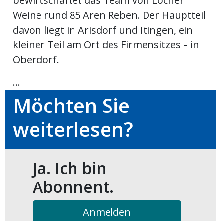
bewirtschaftet das Team von Locher
kalender
ks
Weine rund 85 Aren Reben. Der Hauptteil
davon liegt in Arisdorf und Itingen, ein
kleiner Teil am Ort des Firmensitzes – in
Oberdorf.
en
...
Möchten Sie
weiterlesen?
Ja. Ich bin
Abonnent.
Anmelden