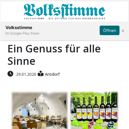
Abonnieren
Anmelden
Volksstimme
×
Öffnen
Im Google Play Store
Ein Genuss für alle
Sinne
Immobilien
Veranstaltungen
29.01.2026
Arisdorf
Stellen
E-
Paper
App