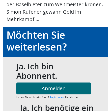
der Baselbieter zum Weltmeister krönen.
ort
Simon Rufener gewann Gold im
Mehrkampf ...
en
Möchten Sie
Fussball
weiterlesen?
irk
shockey
Ja. Ich bin
stal
Abonnent.
Anmelden
é
Haben Sie noch kein Konto?
Registrieren
Sie sich hier
Ja. Ich benötige ein