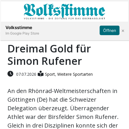
Abonnieren
Anmelden
Volksstimme
×
Öffnen
Im Google Play Store
Dreimal Gold für
Simon Rufener
Immobilien
Veranstaltungen
07.07.2026
Sport
,
Weitere Sportarten
An den Rhönrad-Weltmeisterschaften in
Stellen
Göttingen (De) hat die Schweizer
E-
Delegation überzeugt. Überragender
Paper
Athlet war der Birsfelder Simon Rufener.
Gleich in drei Disziplinen konnte sich der
App