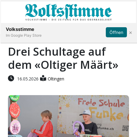
Abonnieren
Anmelden
Volksstimme
×
Öffnen
Im Google Play Store
Drei Schultage auf
dem «Oltiger Määrt»
Immobilien
Veranstaltungen
16.05.2026
Oltingen
Stellen
E-
Paper
App