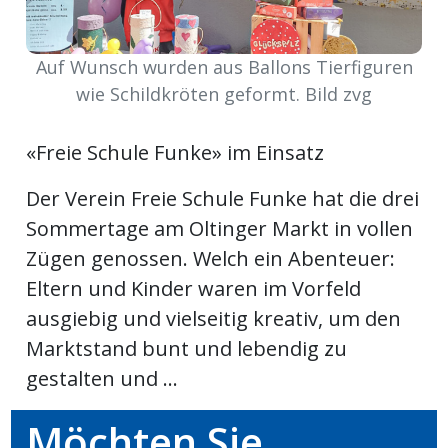
ort
Auf Wunsch wurden aus Ballons Tierfiguren
wie Schildkröten geformt. Bild zvg
en
«Freie Schule Funke» im Einsatz
Fussball
Der Verein Freie Schule Funke hat die drei
irk
Sommertage am Oltinger Markt in vollen
shockey
Zügen genossen. Welch ein Abenteuer:
stal
Eltern und Kinder waren im Vorfeld
ausgiebig und vielseitig kreativ, um den
Marktstand bunt und lebendig zu
é
gestalten und ...
Möchten Sie