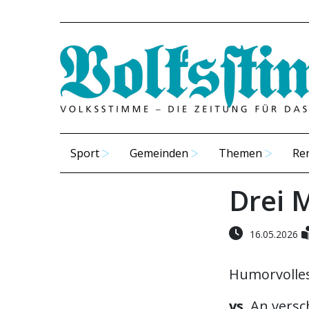
Sport
Gemeinden
Themen
Re
Drei 
16.05.2026
Humorvolles
vs.
An versc