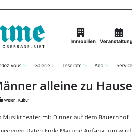
Immobilien
Veranstaltun
ndez-vous
Galerie
Inserate
Abo
Servic
Männer alleine zu Haus
Wisen
,
Kultur
 Musiktheater mit Dinner auf dem Bauernhof
hiedenen Daten Ende Mai und Anfang Juni wird