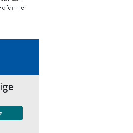
Hofdinner
tige
e