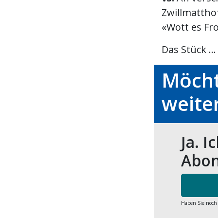
Zwillmattho
«Wott es Fro
Das Stück ...
Möcht
weite
Ja. I
Abon
Haben Sie noch