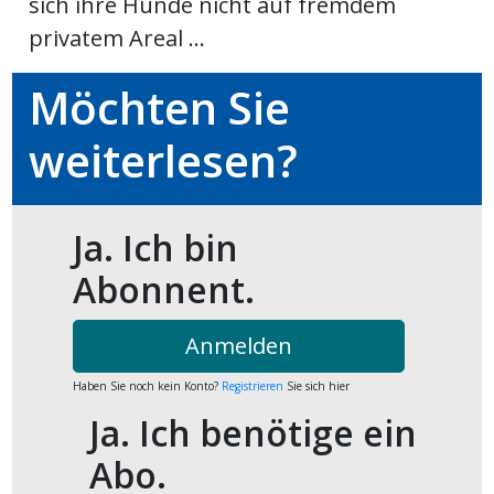
sich ihre Hunde nicht auf fremdem
privatem Areal ...
ort
Möchten Sie
en
weiterlesen?
Fussball
Ja. Ich bin
irk
Abonnent.
shockey
stal
Anmelden
Haben Sie noch kein Konto?
Registrieren
Sie sich hier
é
Ja. Ich benötige ein
Abo.