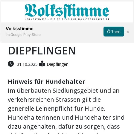
Abonnieren
Anmelden
Volksstimme
×
Öffnen
Im Google Play Store
DIEPFLINGEN
Immobilien
31.10.2025
Diepflingen
Veranstaltungen
Hinweis für Hundehalter
Im überbauten Siedlungsgebiet und an
Stellen
verkehrsreichen Strassen gilt die
generelle Leinenpflicht für Hunde.
E-
Hundehalterinnen und Hundehalter sind
Paper
dazu angehalten, dafür zu sorgen, dass
App