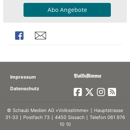
kalender
ks
Abo Angebote
Share
Share
en
Impressum
Datenschutz
©
Schaub Medien AG «Volksstimme» ∣ Hauptstrasse
31-33 ∣ Postfach 73 ∣ 4450 Sissach ∣ Telefon 061 976
10 10