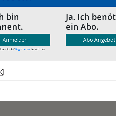
ch bin
Ja. Ich benö
nent.
ein Abo.
Anmelden
Abo Angebot
 kein Konto?
Registrieren
Sie sich hier
re