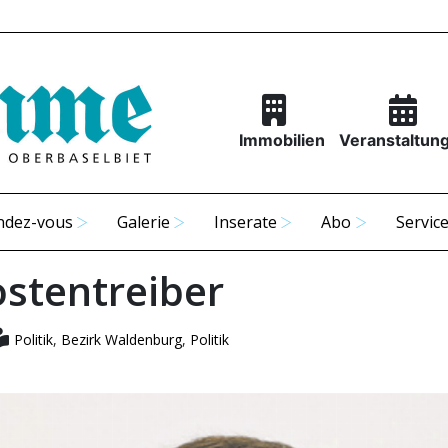
Immobilien
Veranstaltun
ndez-vous
Galerie
Inserate
Abo
Servic
ostentreiber
Politik
,
Bezirk Waldenburg
,
Politik