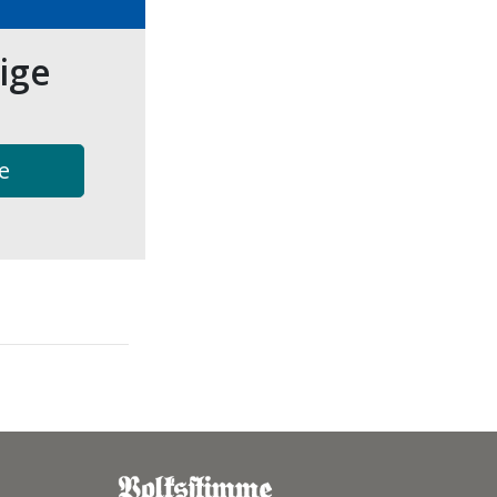
tige
e