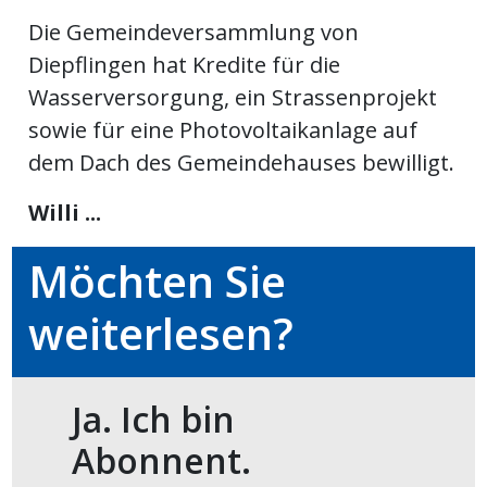
Die Gemeindeversammlung von
ort
Diepflingen hat Kredite für die
Wasserversorgung, ein Strassenprojekt
en
sowie für eine Photovoltaikanlage auf
dem Dach des Gemeindehauses bewilligt.
Fussball
Willi ...
irk
Möchten Sie
shockey
stal
weiterlesen?
é
Ja. Ich bin
Abonnent.