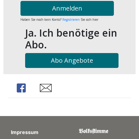
kalender
ks
Anmelden
Haben Sie noch kein Konto?
Registrieren
Sie sich hier
Ja. Ich benötige ein
Abo.
en
Abo Angebote
Share
Share
Impressum