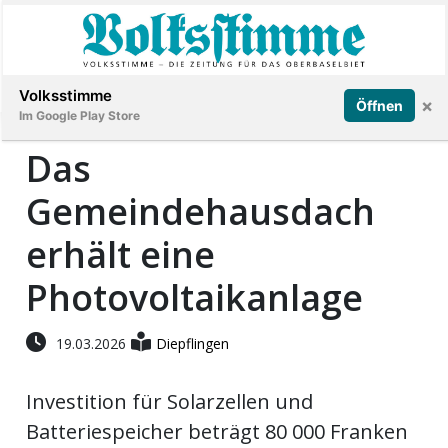
Abonnieren
Anmelden
Volksstimme
×
Öffnen
Im Google Play Store
Das
Gemeindehausdach
Immobilien
erhält eine
Veranstaltungen
Photovoltaikanlage
Stellen
19.03.2026
Diepflingen
E-
Paper
Investition für Solarzellen und
Batteriespeicher beträgt 80 000 Franken
App