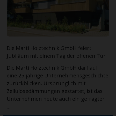
ort
en
Fussball
Die Marti Holztechnik GmbH feiert
Jubiläum mit einem Tag der offenen Tür
irk
shockey
Die Marti Holztechnik GmbH darf auf
stal
eine 25-jährige Unternehmensgeschichte
zurückblicken. Ursprünglich mit
Zellulosedämmungen gestartet, ist das
é
Unternehmen heute auch ein gefragter
...