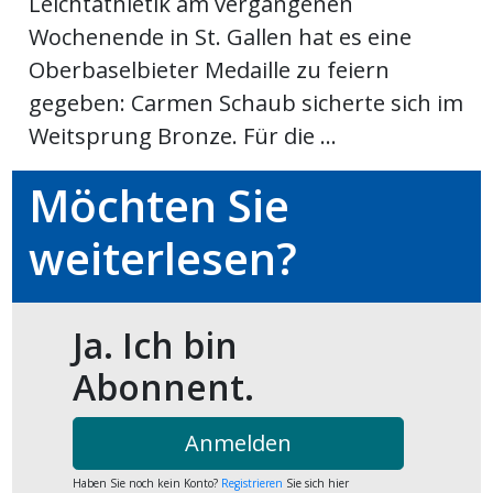
Leichtathletik am vergangenen
Wochenende in St. Gallen hat es eine
ort
Oberbaselbieter Medaille zu feiern
gegeben: Carmen Schaub sicherte sich im
en
Weitsprung Bronze. Für die ...
Fussball
Möchten Sie
weiterlesen?
irk
shockey
stal
Ja. Ich bin
Abonnent.
é
Anmelden
Haben Sie noch kein Konto?
Registrieren
Sie sich hier