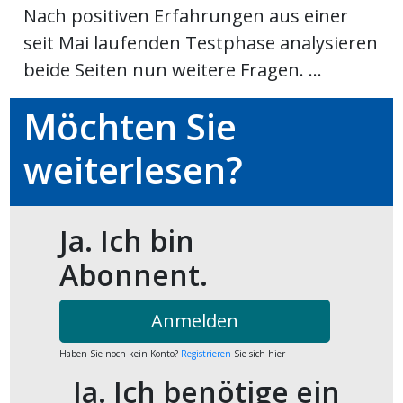
Nach positiven Erfahrungen aus einer
ort
seit Mai laufenden Testphase analysieren
beide Seiten nun weitere Fragen. ...
en
Möchten Sie
Fussball
weiterlesen?
irk
shockey
Ja. Ich bin
stal
Abonnent.
Anmelden
é
Haben Sie noch kein Konto?
Registrieren
Sie sich hier
Ja. Ich benötige ein