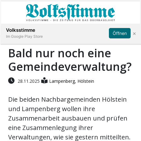
Abonnieren
Anmelden
Volksstimme
×
Öffnen
Im Google Play Store
Bald nur noch eine
Gemeindeverwaltung?
Immobilien
Veranstaltungen
28.11.2025
Lampenberg
,
Hölstein
Die beiden Nachbargemeinden Hölstein
Stellen
und Lampenberg wollen ihre
E-
Zusammenarbeit ausbauen und prüfen
Paper
eine Zusammenlegung ihrer
Verwaltungen, wie sie gestern mitteilten.
App