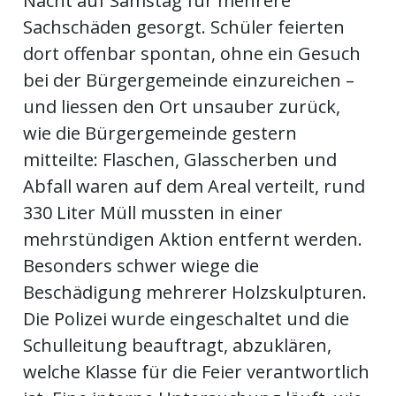
Nacht auf Samstag für mehrere
Sachschäden gesorgt. Schüler feierten
ort
dort offenbar spontan, ohne ein Gesuch
bei der Bürgergemeinde einzureichen –
en
und liessen den Ort unsauber zurück,
wie die Bürgergemeinde gestern
Fussball
mitteilte: Flaschen, Glasscherben und
Abfall waren auf dem Areal verteilt, rund
irk
330 Liter Müll mussten in einer
shockey
mehrstündigen Aktion entfernt werden.
stal
Besonders schwer wiege die
Beschädigung mehrerer Holzskulpturen.
Die Polizei wurde eingeschaltet und die
é
Schulleitung beauftragt, abzuklären,
welche Klasse für die Feier verantwortlich