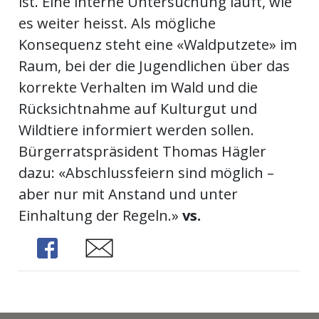
ist. Eine interne Untersuchung läuft, wie
kalender
ks
es weiter heisst. Als mögliche
Konsequenz steht eine «Waldputzete» im
Raum, bei der die Jugendlichen über das
korrekte Verhalten im Wald und die
Rücksichtnahme auf Kulturgut und
en
Wildtiere informiert werden sollen.
Bürgerratspräsident Thomas Hägler
dazu: «Abschlussfeiern sind möglich –
aber nur mit Anstand und unter
Einhaltung der Regeln.»
vs.
Share
Share