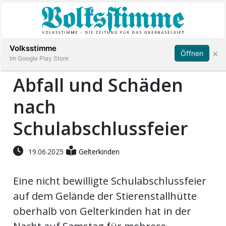
Abonnieren
Anmelden
Volksstimme
×
Öffnen
Im Google Play Store
Abfall und Schäden
nach
Immobilien
Schulabschlussfeier
Veranstaltungen
19.06.2025
Gelterkinden
Stellen
Eine nicht bewilligte Schulabschlussfeier
E-
auf dem Gelände der Stierenstallhütte
Paper
oberhalb von Gelterkinden hat in der
App