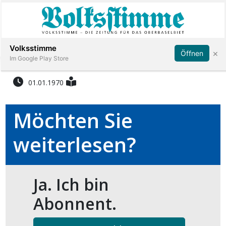
Abonnieren
Anmelden
Volksstimme
×
Öffnen
Im Google Play Store
01.01.1970
Immobilien
Möchten Sie
Veranstaltungen
weiterlesen?
Stellen
Ja. Ich bin
E-
Paper
Abonnent.
App