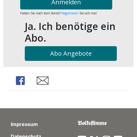
Anmelden
ort
Haben Sie noch kein Konto?
Registrieren
Sie sich hier
Ja. Ich benötige ein
en
Abo.
Fussball
Abo Angebote
irk
shockey
Share
Share
stal
é
Impressum
Datenschutz