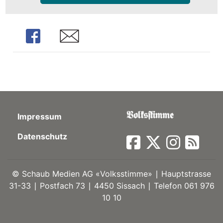
kalender
ks
Share
Share
en
Impressum
Datenschutz
©
Schaub Medien AG «Volksstimme» ∣ Hauptstrasse
31-33 ∣ Postfach 73 ∣ 4450 Sissach ∣ Telefon 061 976
10 10