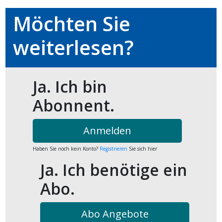
Möchten Sie
ort
weiterlesen?
en
Fussball
Ja. Ich bin
Abonnent.
irk
shockey
Anmelden
stal
Haben Sie noch kein Konto?
Registrieren
Sie sich hier
Ja. Ich benötige ein
é
Abo.
Abo Angebote