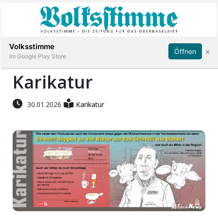
Abonnieren
Anmelden
Volksstimme
×
Öffnen
Im Google Play Store
Karikatur
Immobilien
30.01.2026
Karikatur
Veranstaltungen
Stellen
E-
Paper
App