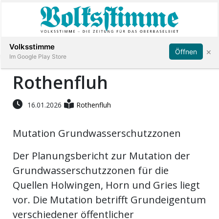
Abonnieren
Anmelden
Volksstimme
×
Öffnen
Im Google Play Store
Rothenfluh
Immobilien
16.01.2026
Rothenfluh
Veranstaltungen
Mutation Grundwasserschutzzonen
Der Planungsbericht zur Mutation der
Stellen
Grundwasserschutzzonen für die
E-
Quellen Holwingen, Horn und Gries liegt
Paper
vor. Die Mutation betrifft Grundeigentum
verschiedener öffentlicher
App