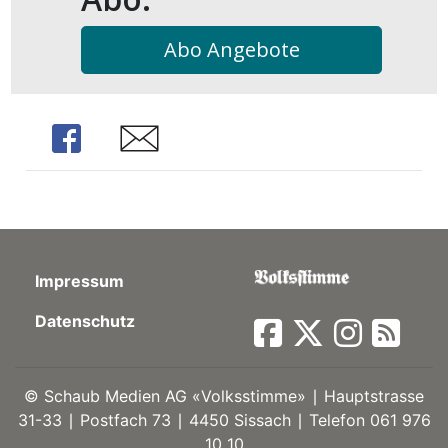
kalender
ks
Abo Angebote
Share
Share
en
Impressum
Datenschutz
©
Schaub Medien AG «Volksstimme» ∣ Hauptstrasse
31-33 ∣ Postfach 73 ∣ 4450 Sissach ∣ Telefon 061 976
10 10