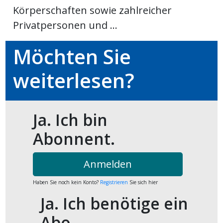
Körperschaften sowie zahlreicher
ort
Privatpersonen und ...
Möchten Sie
en
weiterlesen?
Fussball
irk
Ja. Ich bin
shockey
Abonnent.
stal
Anmelden
é
Haben Sie noch kein Konto?
Registrieren
Sie sich hier
Ja. Ich benötige ein
Abo.